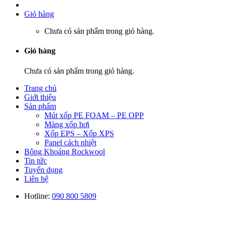
Giỏ hàng
Chưa có sản phẩm trong giỏ hàng.
Giỏ hàng
Chưa có sản phẩm trong giỏ hàng.
Trang chủ
Giới thiệu
Sản phẩm
Mút xốp PE FOAM – PE OPP
Màng xốp hơi
Xốp EPS – Xốp XPS
Panel cách nhiệt
Bông Khoáng Rockwool
Tin tức
Tuyển dụng
Liên hệ
Hotline:
090 800 5809