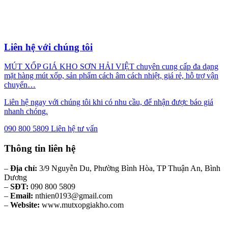
Liên hệ với chúng tôi
MÚT XỐP GIÁ KHO SƠN HẢI VIỆT chuyên cung cấp đa dạng
mặt hàng mút xốp, sản phẩm cách âm cách nhiệt, giá rẻ, hỗ trợ vận
chuyển…
Liên hệ ngay với chúng tôi khi có nhu cầu, để nhận được báo giá
nhanh chóng.
090 800 5809
Liên hệ tư vấn
Thông tin liên hệ
–
Địa chỉ:
3/9 Nguyễn Du, Phường Bình Hòa, TP Thuận An, Bình
Dương
–
SĐT:
090 800 5809
–
Email:
nthien0193@gmail.com
–
Website:
www.mutxopgiakho.com