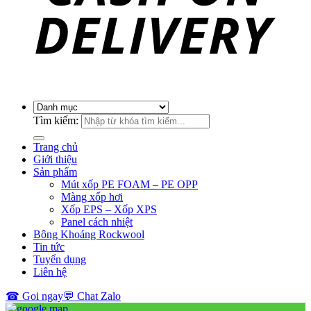
Tìm kiếm:
Trang chủ
Giới thiệu
Sản phẩm
Mút xốp PE FOAM – PE OPP
Màng xốp hơi
Xốp EPS – Xốp XPS
Panel cách nhiệt
Bông Khoáng Rockwool
Tin tức
Tuyển dụng
Liên hệ
☎ Goi ngay
💬 Chat Zalo