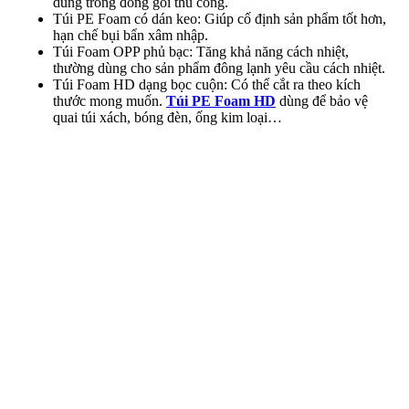
dùng trong đóng gói thủ công.
Túi PE Foam có dán keo: Giúp cố định sản phẩm tốt hơn,
hạn chế bụi bẩn xâm nhập.
Túi Foam OPP phủ bạc: Tăng khả năng cách nhiệt,
thường dùng cho sản phẩm đông lạnh yêu cầu cách nhiệt.
Túi Foam HD dạng bọc cuộn: Có thể cắt ra theo kích
thước mong muốn.
Túi PE Foam HD
dùng để bảo vệ
quai túi xách, bóng đèn, ống kim loại…