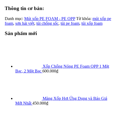
Thông tin cơ bản:
Danh mục:
Mút xốp PE FOAM - PE OPP
Từ khóa:
mút xốp pe
foam
,
sơn hải việt
,
túi chống sốc
,
túi pe foam
,
túi xốp foam
Sản phẩm mới
Xốp Chống Nóng PE Foam OPP 1 Mặt
Bạc, 2 Mặt Bạc
600.000
₫
Màng Xốp Hơi Ứng Dụng và Báo Giá
Mới Nhất
450.000
₫