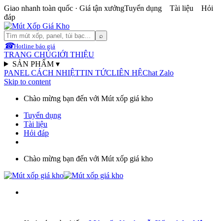
Giao nhanh toàn quốc · Giá tận xưởng
Tuyển dụng Tài liệu Hỏi
đáp
⌕
☎
Hotline báo giá
TRANG CHỦ
GIỚI THIỆU
SẢN PHẨM
▾
PANEL CÁCH NHIỆT
TIN TỨC
LIÊN HỆ
Chat Zalo
Skip to content
Chào mừng bạn đến với Mút xốp giá kho
Tuyển dụng
Tài liệu
Hỏi đáp
Chào mừng bạn đến với Mút xốp giá kho