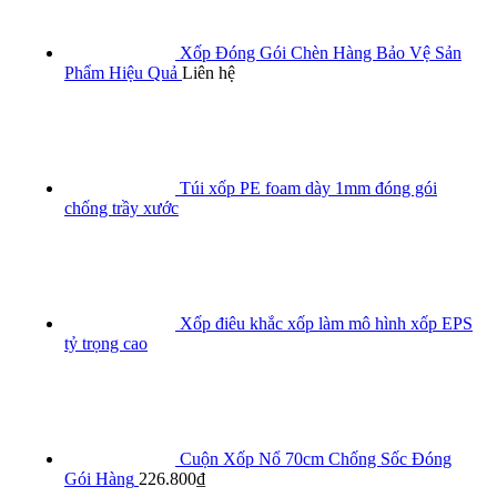
Xốp Đóng Gói Chèn Hàng Bảo Vệ Sản
Phẩm Hiệu Quả
Liên hệ
Túi xốp PE foam dày 1mm đóng gói
chống trầy xước
Xốp điêu khắc xốp làm mô hình xốp EPS
tỷ trọng cao
Cuộn Xốp Nổ 70cm Chống Sốc Đóng
Gói Hàng
226.800
₫