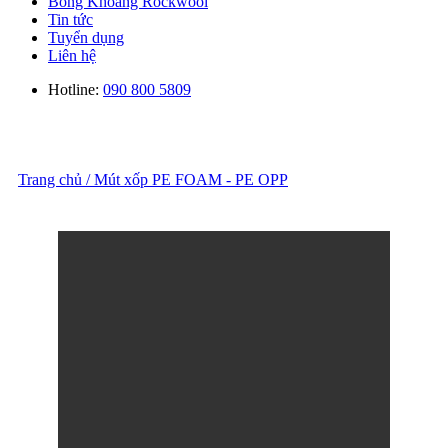
Bông Khoáng Rockwool
Tin tức
Tuyển dụng
Liên hệ
Hotline:
090 800 5809
Trang chủ
/
Mút xốp PE FOAM - PE OPP