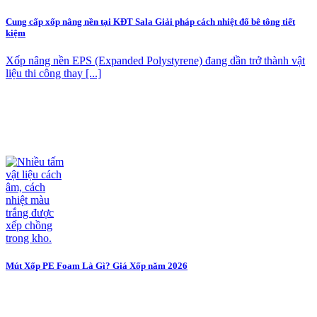
Cung cấp xốp nâng nền tại KĐT Sala Giải pháp cách nhiệt đổ bê tông tiết
kiệm
Xốp nâng nền EPS (Expanded Polystyrene) đang dần trở thành vật
liệu thi công thay [...]
Mút Xốp PE Foam Là Gì? Giá Xốp năm 2026