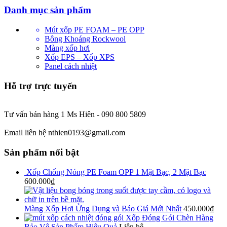
Danh mục sản phẩm
Mút xốp PE FOAM – PE OPP
Bông Khoáng Rockwool
Màng xốp hơi
Xốp EPS – Xốp XPS
Panel cách nhiệt
Hỗ trợ trực tuyến
Tư vấn bán hàng 1 Ms Hiên - 090 800 5809
Email liên hệ nthien0193@gmail.com
Sản phẩm nổi bật
Xốp Chống Nóng PE Foam OPP 1 Mặt Bạc, 2 Mặt Bạc
600.000
₫
Màng Xốp Hơi Ứng Dụng và Báo Giá Mới Nhất
450.000
₫
Xốp Đóng Gói Chèn Hàng
Bảo Vệ Sản Phẩm Hiệu Quả
Liên hệ