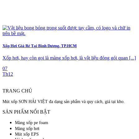
Xốp Hơi Giá Rẻ Tại Bình Dương, TP.HCM
Xốp hơi, hay còn gọi là màng xốp hơi, là vật liệu đóng gói quan [...]
07
Th12
TRANG CHỦ
Mút xốp SƠN HẢI VIỆT đa dạng sản phẩm và quy cách, giá tại kho.
SẢN PHẨM NỔI BẬT
Màng xốp pe foam
Màng xốp hơi
Mút xốp EPS