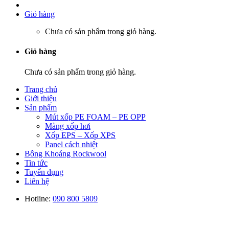
Giỏ hàng
Chưa có sản phẩm trong giỏ hàng.
Giỏ hàng
Chưa có sản phẩm trong giỏ hàng.
Trang chủ
Giới thiệu
Sản phẩm
Mút xốp PE FOAM – PE OPP
Màng xốp hơi
Xốp EPS – Xốp XPS
Panel cách nhiệt
Bông Khoáng Rockwool
Tin tức
Tuyển dụng
Liên hệ
Hotline:
090 800 5809