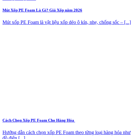
Mút Xốp PE Foam Là Gì? Giá Xốp năm 2026
Mút xốp PE Foam là vật liệu xốp dẻo ô kín, nhẹ, chống sốc – [...]
Cách Chọn Xốp PE Foam Cho Hàng Hóa
Hướng dẫn cách chọn xốp PE Foam theo từng loại hàng hóa như
đồ điện [...]