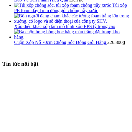
Túi xốp
PE foam dày 1mm đóng gói chống trầy xước
Xốp điêu khắc xốp làm mô hình xốp EPS tỷ trọng cao
Cuộn Xốp Nổ 70cm Chống Sốc Đóng Gói Hàng
226.800
₫
Tin tức nổi bật