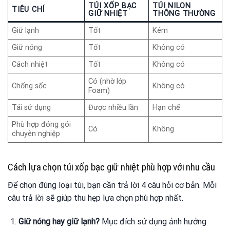
TÚI XỐP BẠC
TÚI NILON
TIÊU CHÍ
GIỮ NHIỆT
THÔNG THƯỜNG
Giữ lạnh
Tốt
Kém
Giữ nóng
Tốt
Không có
Cách nhiệt
Tốt
Không có
Có (nhờ lớp
Chống sốc
Không có
Foam)
Tái sử dụng
Được nhiều lần
Hạn chế
Phù hợp đóng gói
Có
Không
chuyên nghiệp
Cách lựa chọn túi xốp bạc giữ nhiệt phù hợp với nhu cầu
Để chọn đúng loại túi, bạn cần trả lời 4 câu hỏi cơ bản. Mỗi
câu trả lời sẽ giúp thu hẹp lựa chọn phù hợp nhất.
Giữ nóng hay giữ lạnh?
Mục đích sử dụng ảnh hưởng