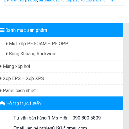
pe foam
,
túi pe opp
,
túi tráng bạc
,
túi xốp bạc
,
túi xốp bạc giữ nhiệt
.
Danh mục sản phẩm
Mút xốp PE FOAM – PE OPP
Bông Khoáng Rockwool
Màng xốp hơi
Xốp EPS – Xốp XPS
Panel cách nhiệt
Hỗ trợ trực tuyến
Tư vấn bán hàng 1 Ms Hiên - 090 800 5809
Email liên hệ nthien0193@gmail.com