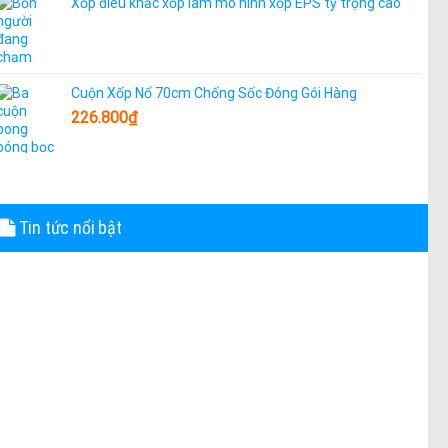
Xốp điêu khắc xốp làm mô hình xốp EPS tỷ trọng cao
Cuộn Xốp Nổ 70cm Chống Sốc Đóng Gói Hàng
226.800
₫
Tin tức nổi bật