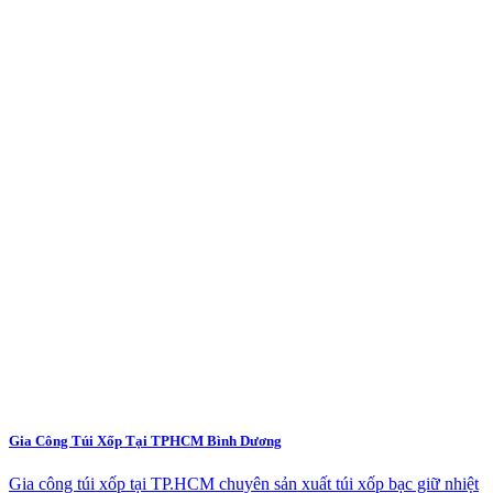
Gia Công Túi Xốp Tại TPHCM Bình Dương
Gia công túi xốp tại TP.HCM chuyên sản xuất túi xốp bạc giữ nhiệt