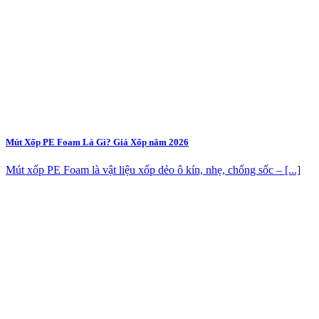
Mút Xốp PE Foam Là Gì? Giá Xốp năm 2026
Mút xốp PE Foam là vật liệu xốp dẻo ô kín, nhẹ, chống sốc – [...]