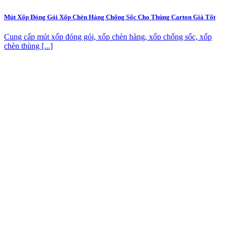
Mút Xốp Đóng Gói Xốp Chèn Hàng Chống Sốc Cho Thùng Carton Giá Tốt
Cung cấp mút xốp đóng gói, xốp chèn hàng, xốp chống sốc, xốp
chèn thùng [...]