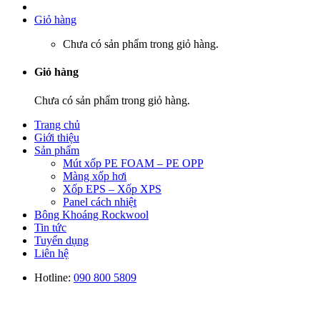
Giỏ hàng
Chưa có sản phẩm trong giỏ hàng.
Giỏ hàng
Chưa có sản phẩm trong giỏ hàng.
Trang chủ
Giới thiệu
Sản phẩm
Mút xốp PE FOAM – PE OPP
Màng xốp hơi
Xốp EPS – Xốp XPS
Panel cách nhiệt
Bông Khoáng Rockwool
Tin tức
Tuyển dụng
Liên hệ
Hotline:
090 800 5809