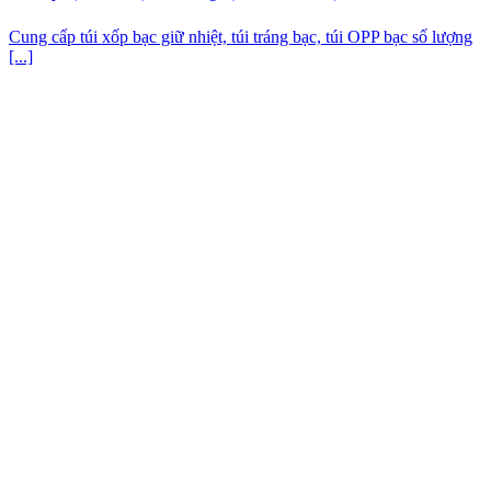
Cung cấp túi xốp bạc giữ nhiệt, túi tráng bạc, túi OPP bạc số lượng
[...]