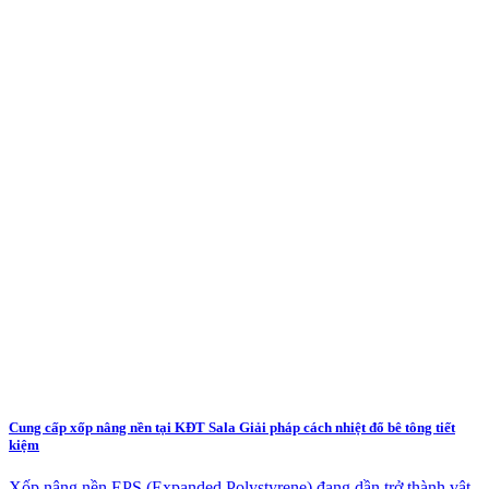
Cung cấp xốp nâng nền tại KĐT Sala Giải pháp cách nhiệt đổ bê tông tiết
kiệm
Xốp nâng nền EPS (Expanded Polystyrene) đang dần trở thành vật