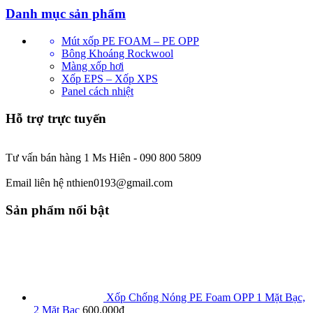
Danh mục sản phẩm
Mút xốp PE FOAM – PE OPP
Bông Khoáng Rockwool
Màng xốp hơi
Xốp EPS – Xốp XPS
Panel cách nhiệt
Hỗ trợ trực tuyến
Tư vấn bán hàng 1 Ms Hiên - 090 800 5809
Email liên hệ nthien0193@gmail.com
Sản phẩm nổi bật
Xốp Chống Nóng PE Foam OPP 1 Mặt Bạc,
2 Mặt Bạc
600.000
₫