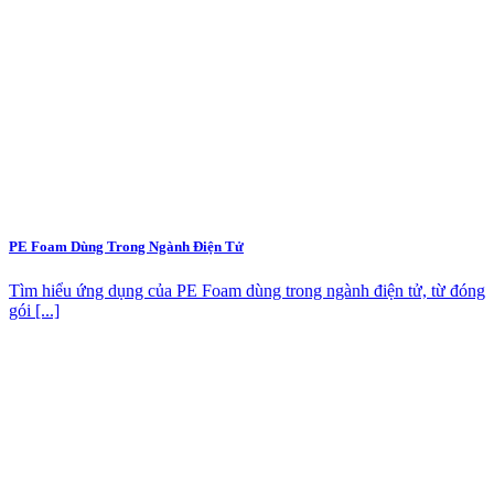
PE Foam Dùng Trong Ngành Điện Tử
Tìm hiểu ứng dụng của PE Foam dùng trong ngành điện tử, từ đóng
gói [...]