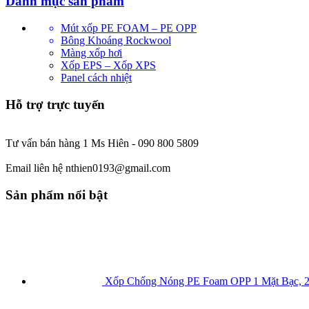
Danh mục sản phẩm
Mút xốp PE FOAM – PE OPP
Bông Khoáng Rockwool
Màng xốp hơi
Xốp EPS – Xốp XPS
Panel cách nhiệt
Hỗ trợ trực tuyến
Tư vấn bán hàng 1 Ms Hiên - 090 800 5809
Email liên hệ nthien0193@gmail.com
Sản phẩm nổi bật
Xốp Chống Nóng PE Foam OPP 1 Mặt Bạc, 2