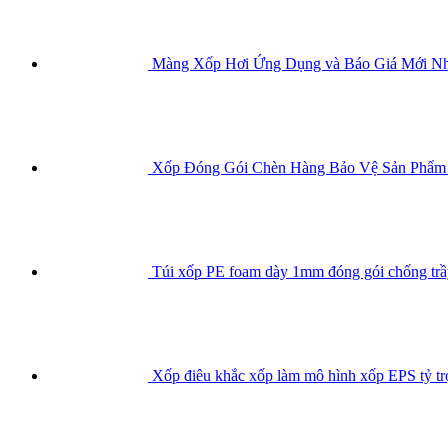
Màng Xốp Hơi Ứng Dụng và Báo Giá Mới Nh
Xốp Đóng Gói Chèn Hàng Bảo Vệ Sản Phẩm
Túi xốp PE foam dày 1mm đóng gói chống tr
Xốp điêu khắc xốp làm mô hình xốp EPS tỷ tr