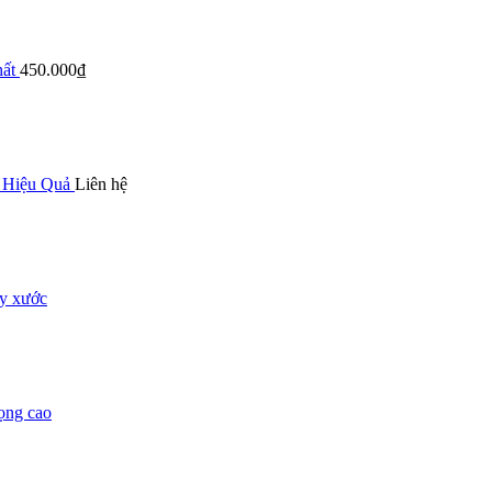
ất
450.000
₫
 Hiệu Quả
Liên hệ
ầy xước
ọng cao