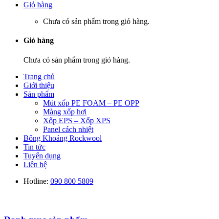
Giỏ hàng
Chưa có sản phẩm trong giỏ hàng.
Giỏ hàng
Chưa có sản phẩm trong giỏ hàng.
Trang chủ
Giới thiệu
Sản phẩm
Mút xốp PE FOAM – PE OPP
Màng xốp hơi
Xốp EPS – Xốp XPS
Panel cách nhiệt
Bông Khoáng Rockwool
Tin tức
Tuyển dụng
Liên hệ
Hotline:
090 800 5809