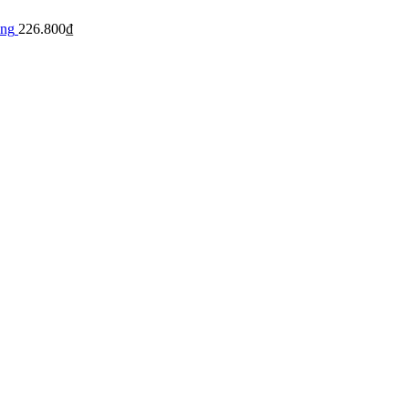
àng
226.800
₫