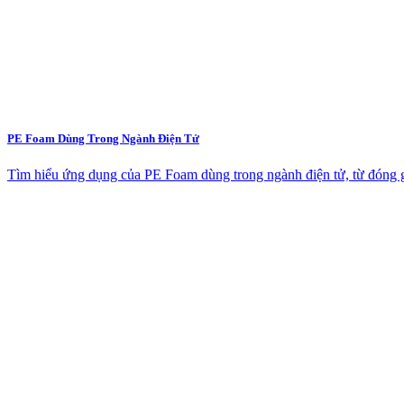
PE Foam Dùng Trong Ngành Điện Tử
Tìm hiểu ứng dụng của PE Foam dùng trong ngành điện tử, từ đóng gó