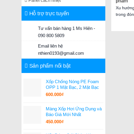
Panel cách nhiệt
phẩm
Xu hướng 
Hỗ trợ trực tuyến
trong đóng
Tư vấn bán hàng 1 Ms Hiên -
090 800 5809
Email liên hệ
nthien0193@gmail.com
Sản phẩm nổi bật
Xốp Chống Nóng PE Foam
OPP 1 Mặt Bạc, 2 Mặt Bạc
600.000
₫
Màng Xốp Hơi Ứng Dụng và
Báo Giá Mới Nhất
450.000
₫