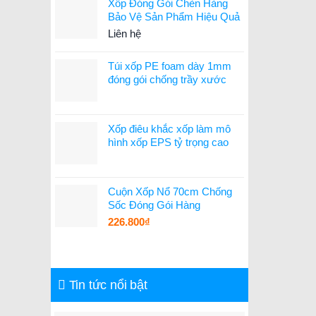
Xốp Đóng Gói Chèn Hàng
Bảo Vệ Sản Phẩm Hiệu Quả
Liên hệ
Túi xốp PE foam dày 1mm
đóng gói chống trầy xước
Xốp điêu khắc xốp làm mô
hình xốp EPS tỷ trọng cao
Cuộn Xốp Nổ 70cm Chống
Sốc Đóng Gói Hàng
226.800
₫
Tin tức nổi bật