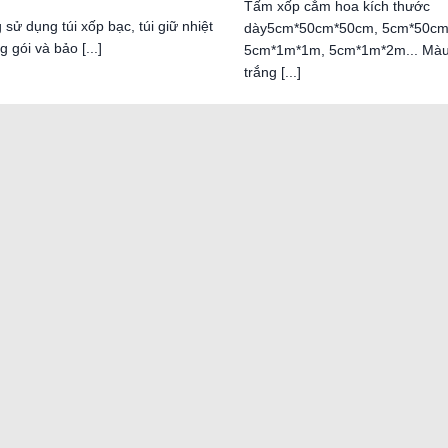
Tấm xốp cắm hoa kích thước
sử dụng túi xốp bạc, túi giữ nhiệt
dày5cm*50cm*50cm, 5cm*50cm
 gói và bảo [...]
5cm*1m*1m, 5cm*1m*2m... Màu
trắng [...]