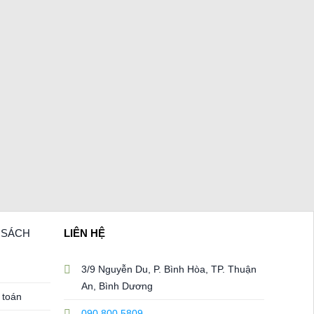
H SÁCH
LIÊN HỆ
3/9 Nguyễn Du, P. Bình Hòa, TP. Thuận
An, Bình Dương
 toán
090 800 5809