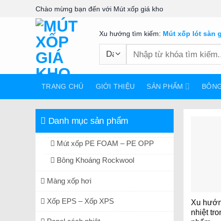
Skip
Chào mừng bạn đến với Mút xốp giá kho
to
content
Xu hướng tìm kiếm:
Mút xốp lót sàn 
Tìm
kiếm:
TRANG CHỦ
GIỚI THIỆU
SẢN PHẨM
BÔN
Danh mục sản phẩm
Mút xốp PE FOAM – PE OPP
Bông Khoáng Rockwool
Màng xốp hơi
Xốp EPS – Xốp XPS
Xu hướng
nhiệt tr