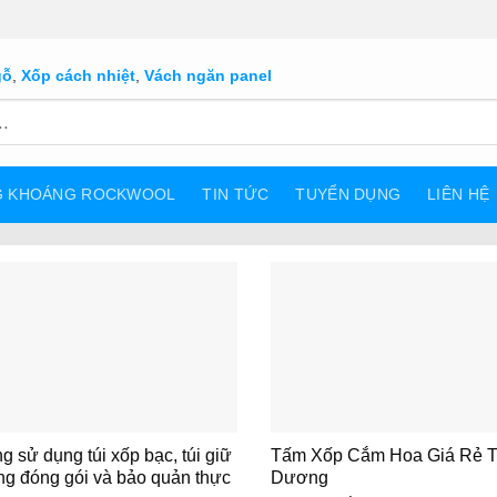
gỗ
,
Xốp cách nhiệt
,
Vách ngăn panel
G KHOÁNG ROCKWOOL
TIN TỨC
TUYỂN DỤNG
LIÊN HỆ
 sử dụng túi xốp bạc, túi giữ
Tấm Xốp Cắm Hoa Giá Rẻ T
ong đóng gói và bảo quản thực
Dương