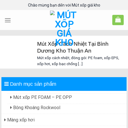
Skip
Chào mừng bạn đến với Mút xốp giá kho
to
content
Mút Xốp Cách Nhiệt Tại Bình
Dương Kho Thuận An
Mút xốp cách nhiệt, đóng gói: PE foam, xốp EPS,
xốp hơi, xốp bạc chống [...]
Danh mục sản phẩm
Mút xốp PE FOAM – PE OPP
Bông Khoáng Rockwool
Màng xốp hơi