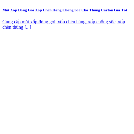
Mút Xốp Đóng Gói Xốp Chèn Hàng Chống Sốc Cho Thùng Carton Giá Tốt
Cung cấp mút xốp đóng gói, xốp chèn hàng, xốp chống sốc, xốp
chèn thùng [...]