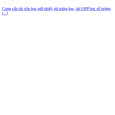
Cung cấp túi xốp bạc giữ nhiệt, túi tráng bạc, túi OPP bạc số lượng
[...]