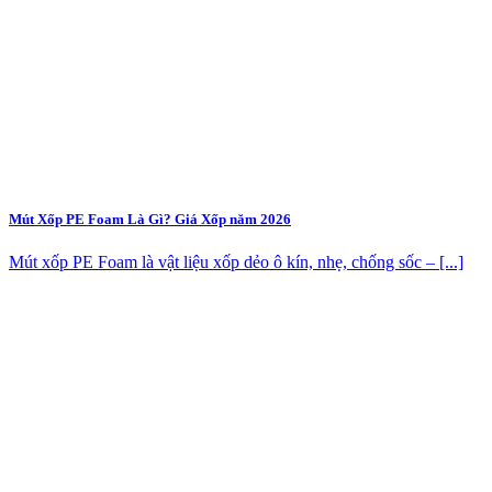
Mút Xốp PE Foam Là Gì? Giá Xốp năm 2026
Mút xốp PE Foam là vật liệu xốp dẻo ô kín, nhẹ, chống sốc – [...]