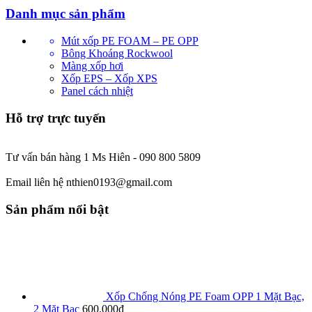
Danh mục sản phẩm
Mút xốp PE FOAM – PE OPP
Bông Khoáng Rockwool
Màng xốp hơi
Xốp EPS – Xốp XPS
Panel cách nhiệt
Hỗ trợ trực tuyến
Tư vấn bán hàng 1 Ms Hiên - 090 800 5809
Email liên hệ nthien0193@gmail.com
Sản phẩm nổi bật
Xốp Chống Nóng PE Foam OPP 1 Mặt Bạc,
2 Mặt Bạc
600.000
₫