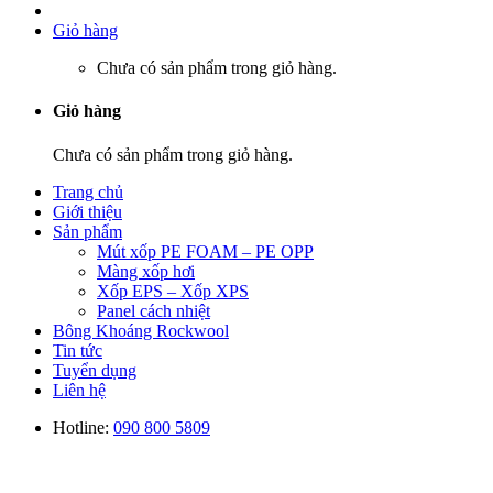
Giỏ hàng
Chưa có sản phẩm trong giỏ hàng.
Giỏ hàng
Chưa có sản phẩm trong giỏ hàng.
Trang chủ
Giới thiệu
Sản phẩm
Mút xốp PE FOAM – PE OPP
Màng xốp hơi
Xốp EPS – Xốp XPS
Panel cách nhiệt
Bông Khoáng Rockwool
Tin tức
Tuyển dụng
Liên hệ
Hotline:
090 800 5809