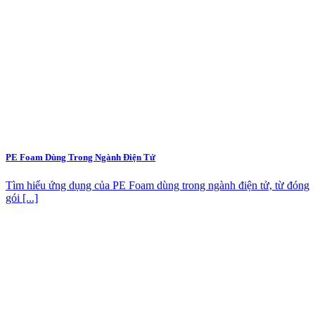
PE Foam Dùng Trong Ngành Điện Tử
Tìm hiểu ứng dụng của PE Foam dùng trong ngành điện tử, từ đóng
gói [...]