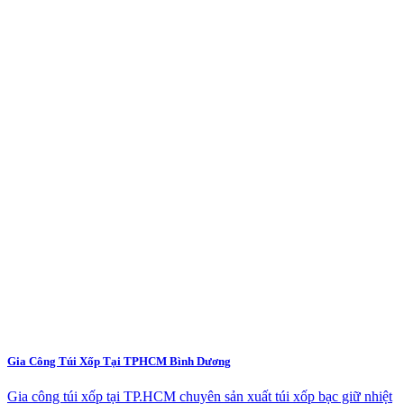
Gia Công Túi Xốp Tại TPHCM Bình Dương
Gia công túi xốp tại TP.HCM chuyên sản xuất túi xốp bạc giữ nhiệt