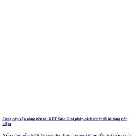
Cung cấp xốp nâng nền tại KĐT Sala Giải pháp cách nhiệt đổ bê tông tiết
kiệm
Xốp nâng nền EPS (Expanded Polystyrene) đang dần trở thành vật