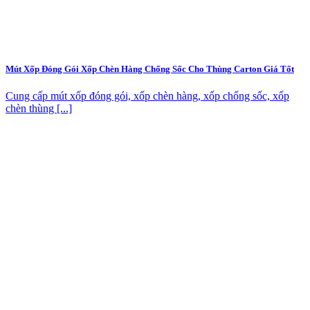
Mút Xốp Đóng Gói Xốp Chèn Hàng Chống Sốc Cho Thùng Carton Giá Tốt
Cung cấp mút xốp đóng gói, xốp chèn hàng, xốp chống sốc, xốp
chèn thùng [...]