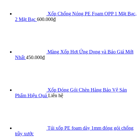
Xốp Chống Nóng PE Foam OPP 1 Mặt Bạc,
2 Mặt Bạc
600.000
₫
Màng Xốp Hơi Ứng Dụng và Báo Giá Mới
Nhất
450.000
₫
Xốp Đóng Gói Chèn Hàng Bảo Vệ Sản
Phẩm Hiệu Quả
Liên hệ
Túi xốp PE foam dày 1mm đóng gói chống
trầy xước