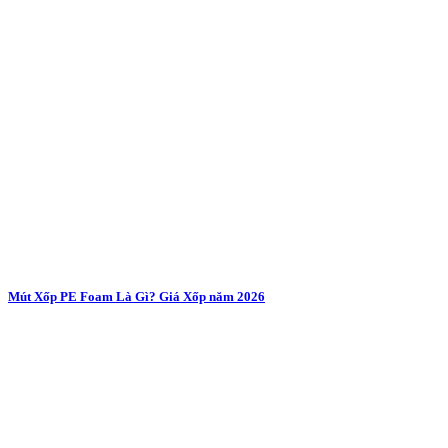
Mút Xốp PE Foam Là Gì? Giá Xốp năm 2026