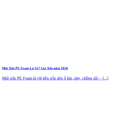
Mút Xốp PE Foam Là Gì? Giá Xốp năm 2026
Mút xốp PE Foam là vật liệu xốp dẻo ô kín, nhẹ, chống sốc – [...]