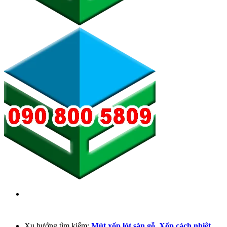
Xu hướng tìm kiếm:
Mút xốp lót sàn gỗ
,
Xốp cách nhiệt
,