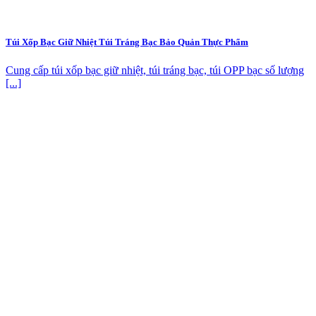
Túi Xốp Bạc Giữ Nhiệt Túi Tráng Bạc Bảo Quản Thực Phẩm
Cung cấp túi xốp bạc giữ nhiệt, túi tráng bạc, túi OPP bạc số lượng
[...]