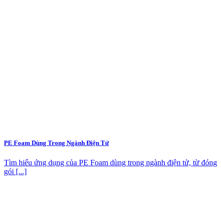
PE Foam Dùng Trong Ngành Điện Tử
Tìm hiểu ứng dụng của PE Foam dùng trong ngành điện tử, từ đóng
gói [...]