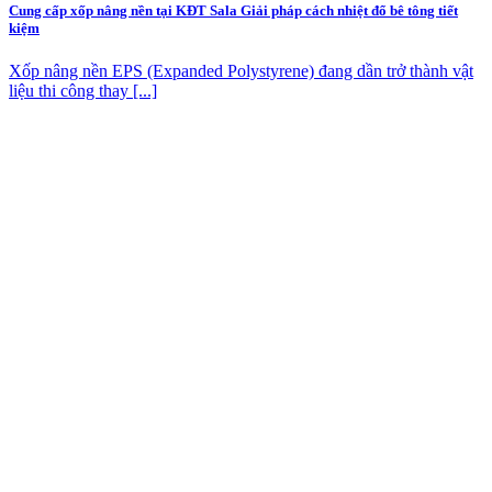
Cung cấp xốp nâng nền tại KĐT Sala Giải pháp cách nhiệt đổ bê tông tiết
kiệm
Xốp nâng nền EPS (Expanded Polystyrene) đang dần trở thành vật
liệu thi công thay [...]