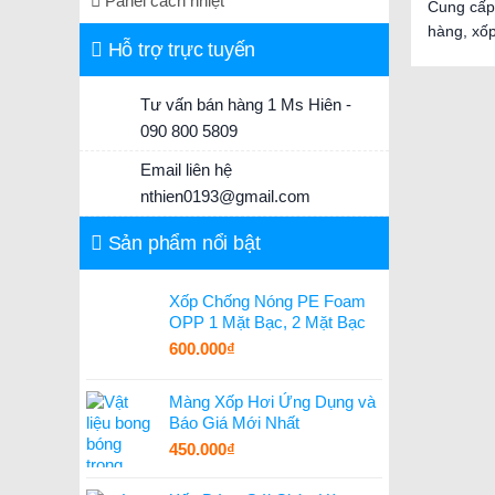
Panel cách nhiệt
Cung cấp
hàng, xốp
Hỗ trợ trực tuyến
Tư vấn bán hàng 1 Ms Hiên -
090 800 5809
Email liên hệ
nthien0193@gmail.com
Sản phẩm nổi bật
Xốp Chống Nóng PE Foam
OPP 1 Mặt Bạc, 2 Mặt Bạc
600.000
₫
Màng Xốp Hơi Ứng Dụng và
Báo Giá Mới Nhất
450.000
₫