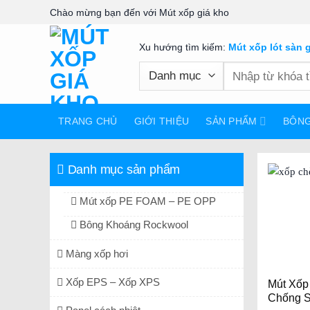
Skip
Chào mừng bạn đến với Mút xốp giá kho
to
content
Xu hướng tìm kiếm:
Mút xốp lót sàn 
Tìm
kiếm:
TRANG CHỦ
GIỚI THIỆU
SẢN PHẨM
BÔN
Danh mục sản phẩm
Mút xốp PE FOAM – PE OPP
Bông Khoáng Rockwool
Màng xốp hơi
Xốp EPS – Xốp XPS
Mút Xốp
Chống S