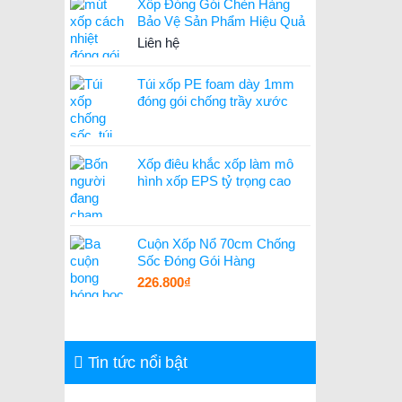
Xốp Đóng Gói Chèn Hàng
Bảo Vệ Sản Phẩm Hiệu Quả
Liên hệ
Túi xốp PE foam dày 1mm
đóng gói chống trầy xước
Xốp điêu khắc xốp làm mô
hình xốp EPS tỷ trọng cao
Cuộn Xốp Nổ 70cm Chống
Sốc Đóng Gói Hàng
226.800
₫
Tin tức nổi bật