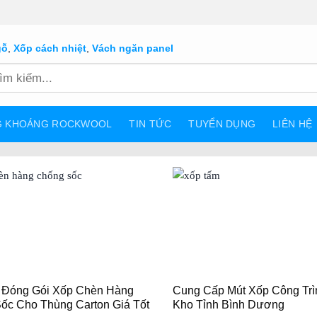
gỗ
,
Xốp cách nhiệt
,
Vách ngăn panel
G KHOÁNG ROCKWOOL
TIN TỨC
TUYỂN DỤNG
LIÊN HỆ
 Đóng Gói Xốp Chèn Hàng
Cung Cấp Mút Xốp Công Trì
ốc Cho Thùng Carton Giá Tốt
Kho Tỉnh Bình Dương