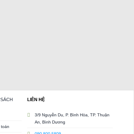
H SÁCH
LIÊN HỆ
3/9 Nguyễn Du, P. Bình Hòa, TP. Thuận
An, Bình Dương
 toán
090 800 5809