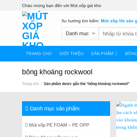
Skip
Chào mừng bạn đến với Mút xốp giá kho
to
content
Xu hướng tìm kiếm:
Mút xốp lót sàn 
Tìm
kiếm:
TRANG CHỦ
GIỚI THIỆU
SẢN PHẨM
BÔN
bông khoáng rockwool
Trang chủ
/
Sản phẩm được gắn thẻ “bông khoáng rockwool”
Danh mục sản phẩm
Mút xốp PE FOAM – PE OPP