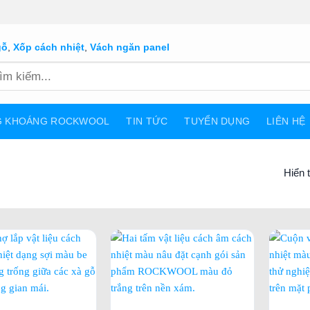
gỗ
,
Xốp cách nhiệt
,
Vách ngăn panel
G KHOÁNG ROCKWOOL
TIN TỨC
TUYỂN DỤNG
LIÊN HỆ
Hiển t