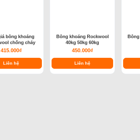
giá bông khoáng
Bông khoáng Rockwool
Bông
ool chống cháy
40kg 50kg 60kg
415.000
₫
450.000
₫
Liên hệ
Liên hệ