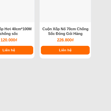
ốp Hơi 40cm*100M
Cuộn Xốp Nổ 70cm Chống
chống sốc
Sốc Đóng Gói Hàng
120.000
₫
226.800
₫
Liên hệ
Liên hệ