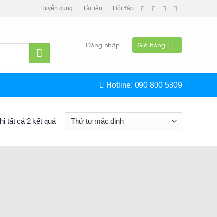
Tuyển dụng
Tài liệu
Hỏi đáp
Đăng nhập
Giỏ hàng
Hotline:
090 800 5809
hị tất cả 2 kết quả