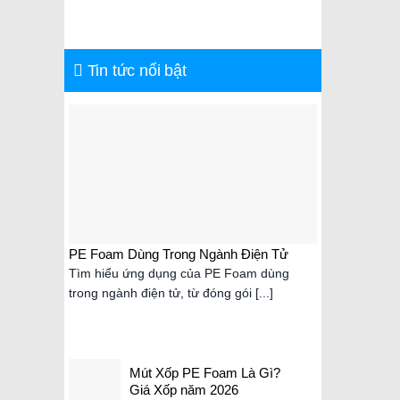
Tin tức nổi bật
PE Foam Dùng Trong Ngành Điện Tử
Mút Xốp
2026
Tìm hiểu ứng dụng của PE Foam dùng
Mút xốp 
trong ngành điện tử, từ đóng gói [...]
nhẹ, chố
Mút Xốp PE Foam Là Gì?
Giá Xốp năm 2026