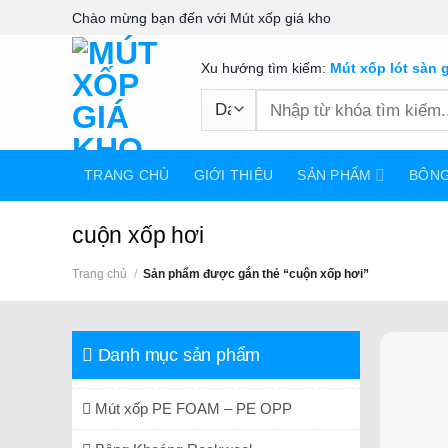
Skip
Chào mừng bạn đến với Mút xốp giá kho
to
content
Xu hướng tìm kiếm:
Mút xốp lót sàn 
Tìm
kiếm:
TRANG CHỦ
GIỚI THIỆU
SẢN PHẨM
BÔN
cuộn xốp hơi
Trang chủ
/
Sản phẩm được gắn thẻ “cuộn xốp hơi”
Danh mục sản phẩm
Mút xốp PE FOAM – PE OPP