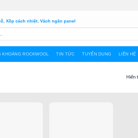
gỗ
,
Xốp cách nhiệt
,
Vách ngăn panel
G KHOÁNG ROCKWOOL
TIN TỨC
TUYỂN DỤNG
LIÊN HỆ
Hiển t