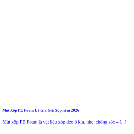
Mút Xốp PE Foam Là Gì? Giá Xốp năm 2026
Mút xốp PE Foam là vật liệu xốp dẻo ô kín, nhẹ, chống sốc – [...]