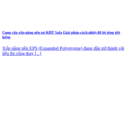
Cung cấp xốp nâng nền tại KĐT Sala Giải pháp cách nhiệt đổ bê tông tiết
kiệm
Xốp nâng nền EPS (Expanded Polystyrene) đang dần trở thành vật
liệu thi công thay [...]