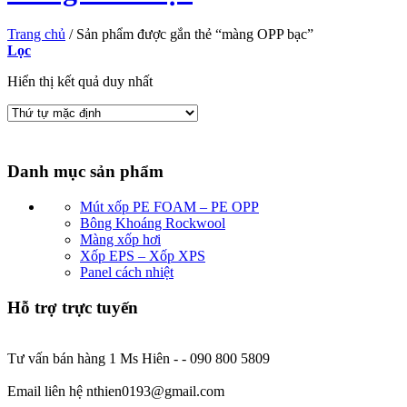
Trang chủ
/
Sản phẩm được gắn thẻ “màng OPP bạc”
Lọc
Hiển thị kết quả duy nhất
Danh mục sản phẩm
Mút xốp PE FOAM – PE OPP
Bông Khoáng Rockwool
Màng xốp hơi
Xốp EPS – Xốp XPS
Panel cách nhiệt
Hỗ trợ trực tuyến
Tư vấn bán hàng 1 Ms Hiên - - 090 800 5809
Email liên hệ nthien0193@gmail.com