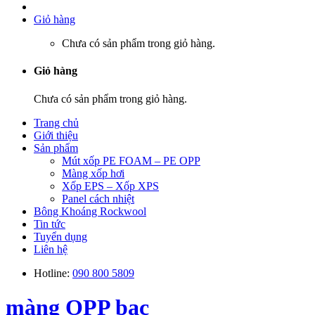
Giỏ hàng
Chưa có sản phẩm trong giỏ hàng.
Giỏ hàng
Chưa có sản phẩm trong giỏ hàng.
Trang chủ
Giới thiệu
Sản phẩm
Mút xốp PE FOAM – PE OPP
Màng xốp hơi
Xốp EPS – Xốp XPS
Panel cách nhiệt
Bông Khoáng Rockwool
Tin tức
Tuyển dụng
Liên hệ
Hotline:
090 800 5809
màng OPP bạc