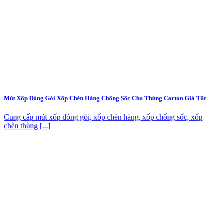
Mút Xốp Đóng Gói Xốp Chèn Hàng Chống Sốc Cho Thùng Carton Giá Tốt
Cung cấp mút xốp đóng gói, xốp chèn hàng, xốp chống sốc, xốp
chèn thùng [...]