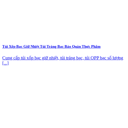
Túi Xốp Bạc Giữ Nhiệt Túi Tráng Bạc Bảo Quản Thực Phẩm
Cung cấp túi xốp bạc giữ nhiệt, túi tráng bạc, túi OPP bạc số lượng
[...]