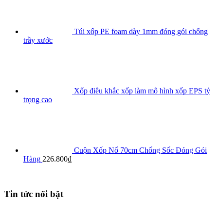
Túi xốp PE foam dày 1mm đóng gói chống
trầy xước
Xốp điêu khắc xốp làm mô hình xốp EPS tỷ
trọng cao
Cuộn Xốp Nổ 70cm Chống Sốc Đóng Gói
Hàng
226.800
₫
Tin tức nổi bật