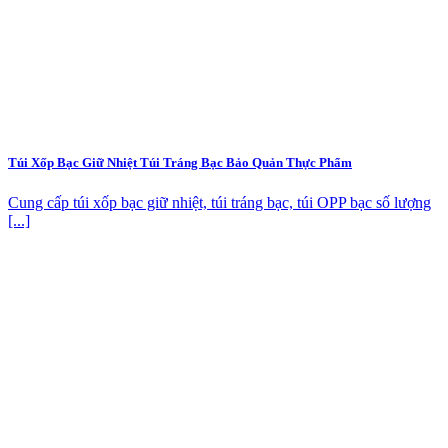
Túi Xốp Bạc Giữ Nhiệt Túi Tráng Bạc Bảo Quản Thực Phẩm
Cung cấp túi xốp bạc giữ nhiệt, túi tráng bạc, túi OPP bạc số lượng
[...]