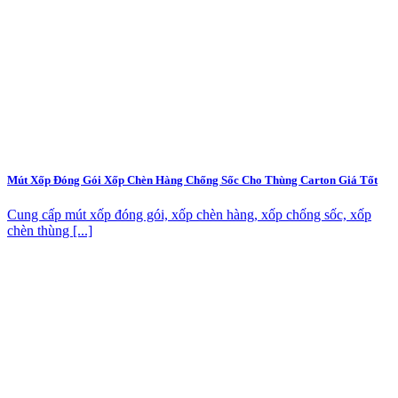
Mút Xốp Đóng Gói Xốp Chèn Hàng Chống Sốc Cho Thùng Carton Giá Tốt
Cung cấp mút xốp đóng gói, xốp chèn hàng, xốp chống sốc, xốp
chèn thùng [...]