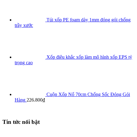
Túi xốp PE foam dày 1mm đóng gói chống
trầy xước
Xốp điêu khắc xốp làm mô hình xốp EPS tỷ
trọng cao
Cuộn Xốp Nổ 70cm Chống Sốc Đóng Gói
Hàng
226.800
₫
Tin tức nổi bật