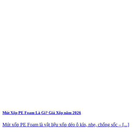
Mút Xốp PE Foam Là Gì? Giá Xốp năm 2026
Mút xốp PE Foam là vật liệu xốp dẻo ô kín, nhẹ, chống sốc – [...]