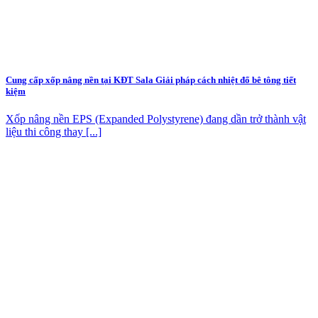
Cung cấp xốp nâng nền tại KĐT Sala Giải pháp cách nhiệt đổ bê tông tiết
kiệm
Xốp nâng nền EPS (Expanded Polystyrene) đang dần trở thành vật
liệu thi công thay [...]