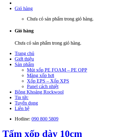
Giỏ hàng
Chưa có sản phẩm trong giỏ hàng.
Giỏ hàng
Chưa có sản phẩm trong giỏ hàng.
Trang chủ
Giới thiệu
Sản phẩm
Mút xốp PE FOAM – PE OPP
Màng xốp hơi
Xốp EPS – Xốp XPS
Panel cách nhiệt
Bông Khoáng Rockwool
Tin tức
Tuyển dụng
Liên hệ
Hotline:
090 800 5809
Tấm xốp dày 10cm