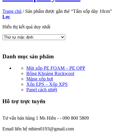
Trang chủ
/
Sản phẩm được gắn thẻ “Tấm xốp dày 10cm”
Lọc
Hiển thị kết quả duy nhất
Danh mục sản phẩm
Mút xốp PE FOAM – PE OPP
Bông Khoáng Rockwool
Màng xốp hơi
Xốp EPS – Xốp XPS
Panel cách nhiệt
Hỗ trợ trực tuyến
Tư vấn bán hàng 1 Ms Hiên - - 090 800 5809
Email liên hệ nthien0193@gmail.com