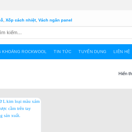
gỗ
,
Xốp cách nhiệt
,
Vách ngăn panel
G KHOÁNG ROCKWOOL
TIN TỨC
TUYỂN DỤNG
LIÊN HỆ
Hiển th