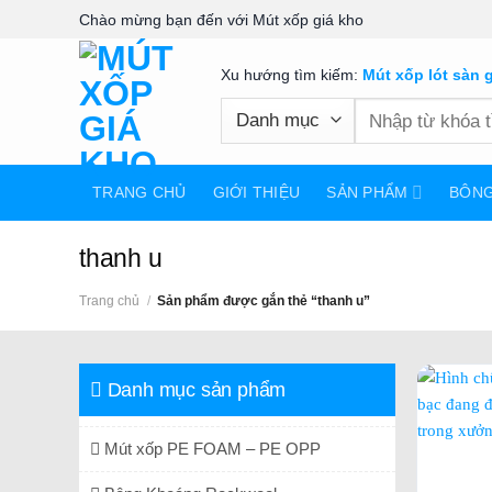
Skip
Chào mừng bạn đến với Mút xốp giá kho
to
content
Xu hướng tìm kiếm:
Mút xốp lót sàn 
Tìm
kiếm:
TRANG CHỦ
GIỚI THIỆU
SẢN PHẨM
BÔN
thanh u
Trang chủ
/
Sản phẩm được gắn thẻ “thanh u”
Danh mục sản phẩm
Mút xốp PE FOAM – PE OPP