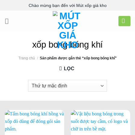
Skip
Chào mừng bạn đến với Mút xốp giá kho
to
content
xốp bong bóng khí
Trang chủ
/
Sản phẩm được gắn thẻ “xốp bong bóng khí”
LỌC