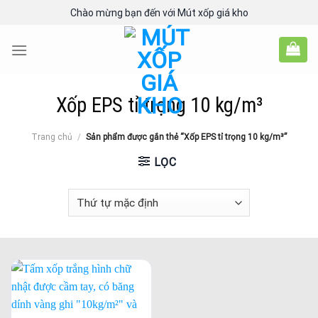
Skip
Chào mừng bạn đến với Mút xốp giá kho
to
content
Xốp EPS tỉ trọng 10 kg/m³
Trang chủ
/
Sản phẩm được gắn thẻ “Xốp EPS tỉ trọng 10 kg/m³”
LỌC