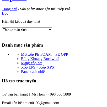
Trang chủ
/
Sản phẩm được gắn thẻ “xốp khí”
Lọc
Hiển thị kết quả duy nhất
Danh mục sản phẩm
Mút xốp PE FOAM – PE OPP
Bông Khoáng Rockwool
Màng xốp hơi
Xốp EPS – Xốp XPS
Panel cách nhiệt
Hỗ trợ trực tuyến
Tư vấn bán hàng 1 Ms Hiên - - 090 800 5809
Email liên hệ nthien0193@gmail.com