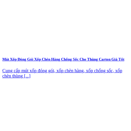
Mút Xốp Đóng Gói Xốp Chèn Hàng Chống Sốc Cho Thùng Carton Giá Tốt
Cung cấp mút xốp đóng gói, xốp chèn hàng, xốp chống sốc, xốp
chèn thùng [...]