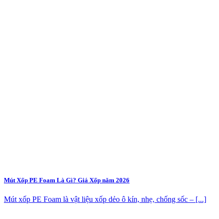
Mút Xốp PE Foam Là Gì? Giá Xốp năm 2026
Mút xốp PE Foam là vật liệu xốp dẻo ô kín, nhẹ, chống sốc – [...]