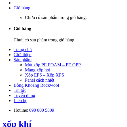
Giỏ hàng
Chưa có sản phẩm trong giỏ hàng.
Giỏ hàng
Chưa có sản phẩm trong giỏ hàng.
Trang chủ
Giới thiệu
Sản phẩm
Mút xốp PE FOAM – PE OPP
Màng xốp hơi
Xốp EPS – Xốp XPS
Panel cách nhiệt
Bông Khoáng Rockwool
Tin tức
Tuyển dụng
Liên hệ
Hotline:
090 800 5809
xốp khí