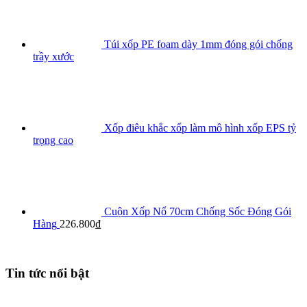
Túi xốp PE foam dày 1mm đóng gói chống
trầy xước
Xốp điêu khắc xốp làm mô hình xốp EPS tỷ
trọng cao
Cuộn Xốp Nổ 70cm Chống Sốc Đóng Gói
Hàng
226.800
₫
Tin tức nổi bật