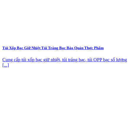
Túi Xốp Bạc Giữ Nhiệt Túi Tráng Bạc Bảo Quản Thực Phẩm
Cung cấp túi xốp bạc giữ nhiệt, túi tráng bạc, túi OPP bạc số lượng
[...]