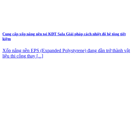
Cung cấp xốp nâng nền tại KĐT Sala Giải pháp cách nhiệt đổ bê tông tiết
kiệm
Xốp nâng nền EPS (Expanded Polystyrene) đang dần trở thành vật
liệu thi công thay [...]