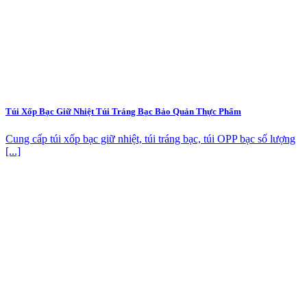
Túi Xốp Bạc Giữ Nhiệt Túi Tráng Bạc Bảo Quản Thực Phẩm
Cung cấp túi xốp bạc giữ nhiệt, túi tráng bạc, túi OPP bạc số lượng
[...]