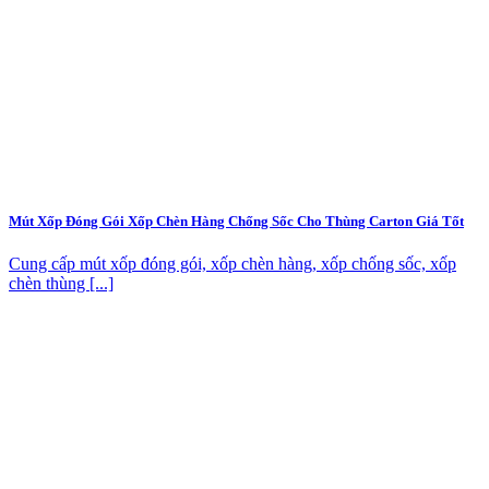
Mút Xốp Đóng Gói Xốp Chèn Hàng Chống Sốc Cho Thùng Carton Giá Tốt
Cung cấp mút xốp đóng gói, xốp chèn hàng, xốp chống sốc, xốp
chèn thùng [...]