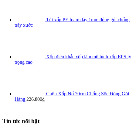
Túi xốp PE foam dày 1mm đóng gói chống
trầy xước
Xốp điêu khắc xốp làm mô hình xốp EPS tỷ
trọng cao
Cuộn Xốp Nổ 70cm Chống Sốc Đóng Gói
Hàng
226.800
₫
Tin tức nổi bật