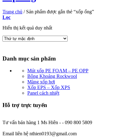
Trang chủ
/
Sản phẩm được gắn thẻ “xốp ống”
Lọc
Hiển thị kết quả duy nhất
Danh mục sản phẩm
Mút xốp PE FOAM – PE OPP
Bông Khoáng Rockwool
Màng xốp hơi
Xốp EPS – Xốp XPS
Panel cách nhiệt
Hỗ trợ trực tuyến
Tư vấn bán hàng 1 Ms Hiên - - 090 800 5809
Email liên hệ nthien0193@gmail.com