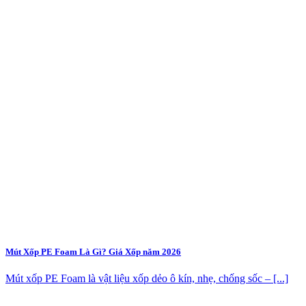
Mút Xốp PE Foam Là Gì? Giá Xốp năm 2026
Mút xốp PE Foam là vật liệu xốp dẻo ô kín, nhẹ, chống sốc – [...]