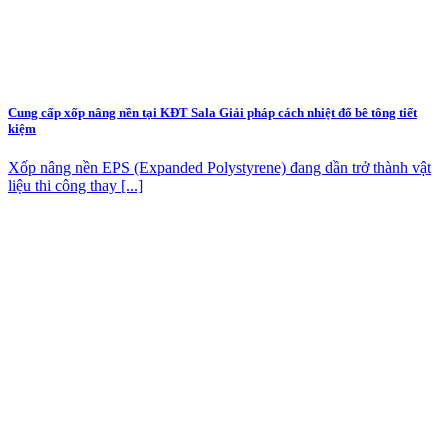
Cung cấp xốp nâng nền tại KĐT Sala Giải pháp cách nhiệt đổ bê tông tiết
kiệm
Xốp nâng nền EPS (Expanded Polystyrene) đang dần trở thành vật
liệu thi công thay [...]