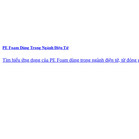
PE Foam Dùng Trong Ngành Điện Tử
Tìm hiểu ứng dụng của PE Foam dùng trong ngành điện tử, từ đóng gó