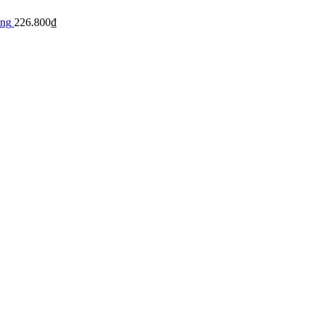
àng
226.800
₫