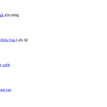
ất
450.000
₫
 Hiệu Quả
Liên hệ
ầy xước
ọng cao