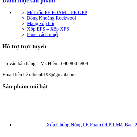
Danh mục sản phẩm
Mút xốp PE FOAM – PE OPP
Bông Khoáng Rockwool
Màng xốp hơi
Xốp EPS – Xốp XPS
Panel cách nhiệt
Hỗ trợ trực tuyến
Tư vấn bán hàng 1 Ms Hiên - 090 800 5809
Email liên hệ nthien0193@gmail.com
Sản phẩm nổi bật
Xốp Chống Nóng PE Foam OPP 1 Mặt Bạc, 2