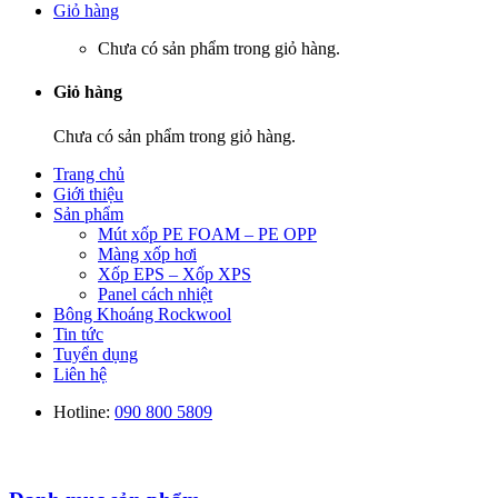
Giỏ hàng
Chưa có sản phẩm trong giỏ hàng.
Giỏ hàng
Chưa có sản phẩm trong giỏ hàng.
Trang chủ
Giới thiệu
Sản phẩm
Mút xốp PE FOAM – PE OPP
Màng xốp hơi
Xốp EPS – Xốp XPS
Panel cách nhiệt
Bông Khoáng Rockwool
Tin tức
Tuyển dụng
Liên hệ
Hotline:
090 800 5809