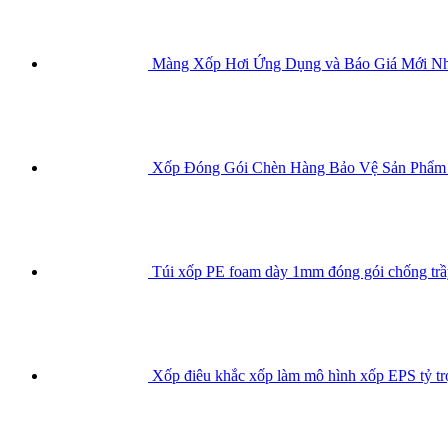
Màng Xốp Hơi Ứng Dụng và Báo Giá Mới Nh
Xốp Đóng Gói Chèn Hàng Bảo Vệ Sản Phẩm
Túi xốp PE foam dày 1mm đóng gói chống tr
Xốp điêu khắc xốp làm mô hình xốp EPS tỷ tr