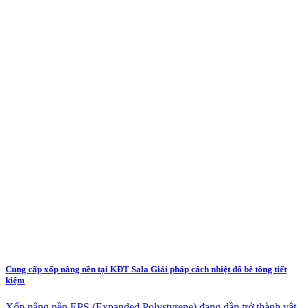
Cung cấp xốp nâng nền tại KĐT Sala Giải pháp cách nhiệt đổ bê tông tiết
kiệm
Xốp nâng nền EPS (Expanded Polystyrene) đang dần trở thành vật