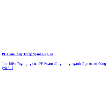
PE Foam Dùng Trong Ngành Điện Tử
Tìm hiểu ứng dụng của PE Foam dùng trong ngành điện tử, từ đóng
gói [...]