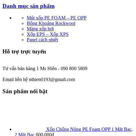
Danh mục sản phẩm
Mút xốp PE FOAM – PE OPP
Bông Khoáng Rockwool
Màng xốp hơi
Xốp EPS – Xốp XPS
Panel cách nhiệt
Hỗ trợ trực tuyến
Tư vấn bán hàng 1 Ms Hiên - 090 800 5809
Email liên hệ nthien0193@gmail.com
Sản phẩm nổi bật
Xốp Chống Nóng PE Foam OPP 1 Mặt Bạc,
2 Mặt Bạc
600.000
₫