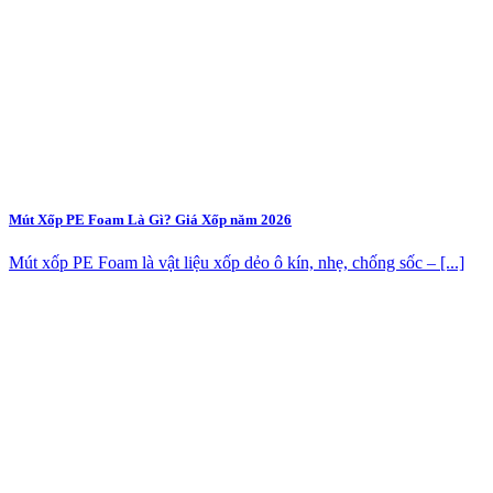
Mút Xốp PE Foam Là Gì? Giá Xốp năm 2026
Mút xốp PE Foam là vật liệu xốp dẻo ô kín, nhẹ, chống sốc – [...]