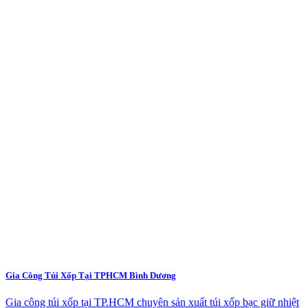
Gia Công Túi Xốp Tại TPHCM Bình Dương
Gia công túi xốp tại TP.HCM chuyên sản xuất túi xốp bạc giữ nhiệt