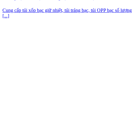
Cung cấp túi xốp bạc giữ nhiệt, túi tráng bạc, túi OPP bạc số lượng
[...]