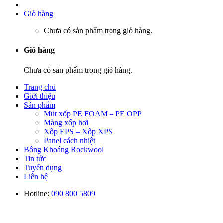
Giỏ hàng
Chưa có sản phẩm trong giỏ hàng.
Giỏ hàng
Chưa có sản phẩm trong giỏ hàng.
Trang chủ
Giới thiệu
Sản phẩm
Mút xốp PE FOAM – PE OPP
Màng xốp hơi
Xốp EPS – Xốp XPS
Panel cách nhiệt
Bông Khoáng Rockwool
Tin tức
Tuyển dụng
Liên hệ
Hotline:
090 800 5809