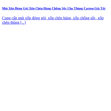
Mút Xốp Đóng Gói Xốp Chèn Hàng Chống Sốc Cho Thùng Carton Giá Tốt
Cung cấp mút xốp đóng gói, xốp chèn hàng, xốp chống sốc, xốp
chèn thùng [...]