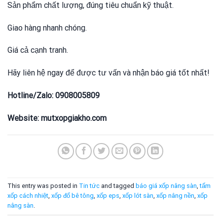
Sản phẩm chất lượng, đúng tiêu chuẩn kỹ thuật.
Giao hàng nhanh chóng.
Giá cả cạnh tranh.
Hãy liên hệ ngay để được tư vấn và nhận báo giá tốt nhất!
Hotline/Zalo: 0908005809
Website: mutxopgiakho.com
This entry was posted in
Tin tức
and tagged
báo giá xốp nâng sàn
,
tấm
xốp cách nhiệt
,
xốp đổ bê tông
,
xốp eps
,
xốp lót sàn
,
xốp nâng nền
,
xốp
nâng sàn
.