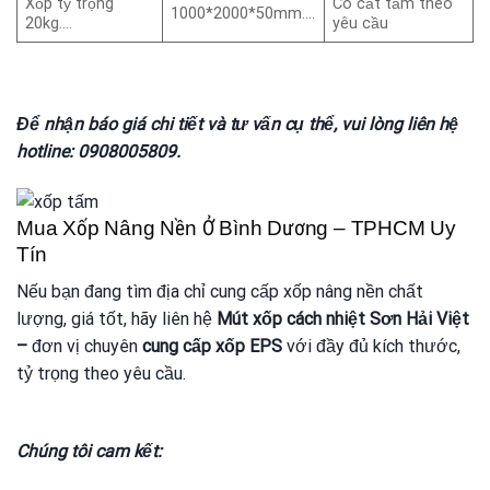
Xốp tỷ trọng
Có cắt tấm theo
1000*2000*50mm….
20kg….
yêu cầu
Để nhận báo giá chi tiết và tư vấn cụ thể, vui lòng liên hệ
hotline: 0908005809.
Mua Xốp Nâng Nền Ở Bình Dương – TPHCM Uy
Tín
Nếu bạn đang tìm địa chỉ cung cấp xốp nâng nền chất
lượng, giá tốt, hãy liên hệ
Mút xốp cách nhiệt Sơn Hải Việt
–
đơn vị chuyên
cung cấp xốp EPS
với đầy đủ kích thước,
tỷ trọng theo yêu cầu.
Chúng tôi cam kết: