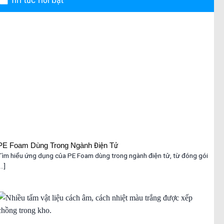
Tin tức nổi bật
PE Foam Dùng Trong Ngành Điện Tử
Tìm hiểu ứng dụng của PE Foam dùng trong ngành điện tử, từ đóng gói
...]